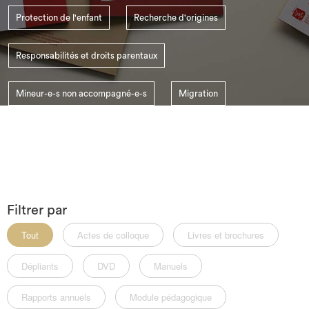
Protection de l'enfant
Recherche d'origines
Responsabilités et droits parentaux
Mineur-e-s non accompagné-e-s
Migration
Le SSI Suisse
Enlèvement d'enfant
Filtrer par
Tout
Actes de colloque
Livres et brochures
Dépliants
DVD
Manuels
Rapports annuels
Module pédagogique