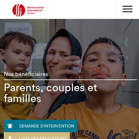
menu
Nos bénéficiaires
Parents, couples et
familles

DEMANDE D'INTERVENTION

LISTE DES PRESTATIONS