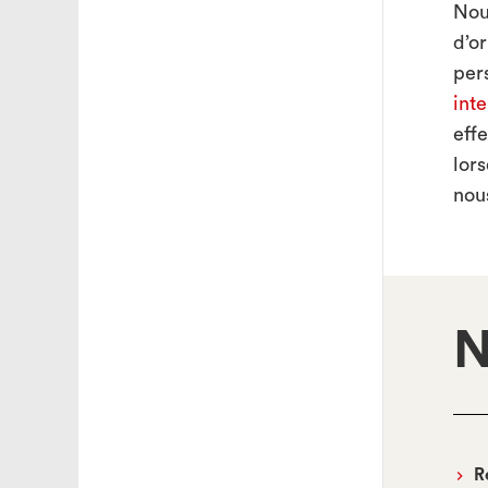
Nou
d’o
per
int
eff
lor
nou
N
R