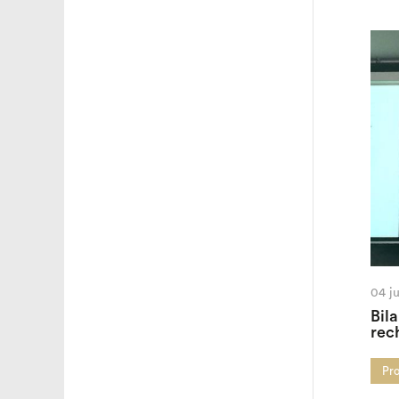
04 j
Bila
rec
Pro