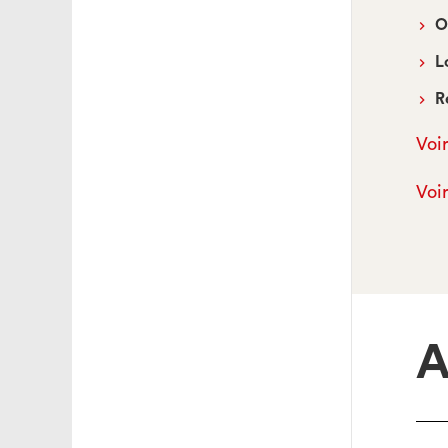
O
L
R
Voir
Voi
A