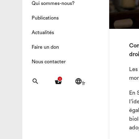
Qui sommes-nous?
Publications
Actualités
Conn
Faire un don
droi
Nous contacter
Les
mom
0
search
shopping_basket
language
fr
En 
l’i
éga
bio
ado