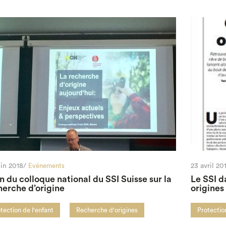
uin 2018/
Evénements
23 avril 20
n du colloque national du SSI Suisse sur la
Le SSI d
herche d’origine
origines
tection de l'enfant
Recherche d'origines
Protection