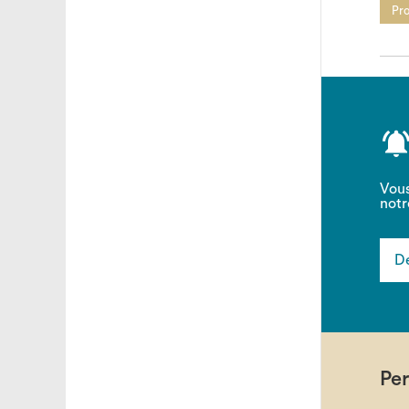
Pro
Vous
notr
De
Pe