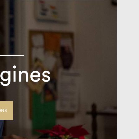
igines
ONS