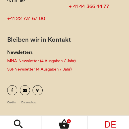
16.00 Uhr
+ 41 44 366 44 77
+41 22 731 67 00
Bleiben wir in Kontakt
Newsletters
MNA-Newsletter (4 Ausgaben / Jahr)
SSI-Newsletter (4 Ausgaben / Jahr)
Crédits
Datenschutz
DE
search
shopping_basket
0